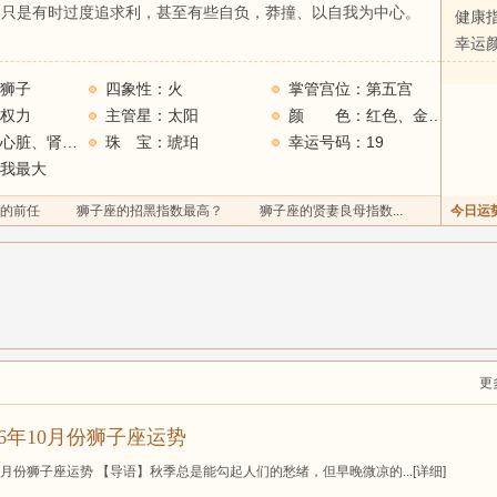
。只是有时过度追求利，甚至有些自负，莽撞、以自我为中心。
健康
幸运
狮子
四象性：火
掌管宫位：第五宫
权力
主管星：太阳
颜 色：红色、金色、黄色
掌管身体：心脏、肾部、背脊
珠 宝：琥珀
幸运号码：19
我最大
的前任
狮子座的招黑指数最高？
狮子座的贤妻良母指数...
今日运
更
16年10月份狮子座运势
10月份狮子座运势 【导语】秋季总是能勾起人们的愁绪，但早晚微凉的...
[详细]