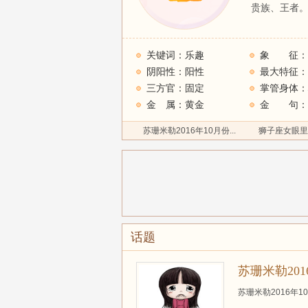
贵族、王者
关键词：乐趣
象 征：
阴阳性：阳性
最大特征：
三方官：固定
金 属：黄金
金 句：
苏珊米勒2016年10月份...
狮子座女眼里
话题
苏珊米勒20
苏珊米勒2016年