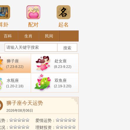
算卦
配对
起名
百科
生肖
民间
狮子座
处女座
(7.23-8.22)
(8.23-9.22)
水瓶座
双鱼座
(1.20-2.18)
(2.19-3.20)
狮子座今天运势
2026年08月06日
运势：
爱情运势：
状况：
理财投资：