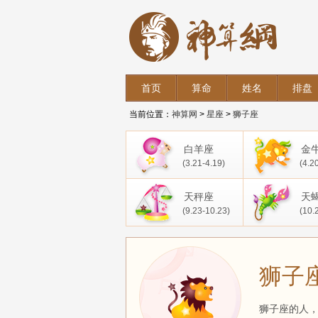
首页
算命
姓名
排盘
当前位置：
神算网
>
星座
>
狮子座
白羊座
金
(3.21-4.19)
(4.2
天秤座
天
(9.23-10.23)
(10.
狮子
狮子座的人