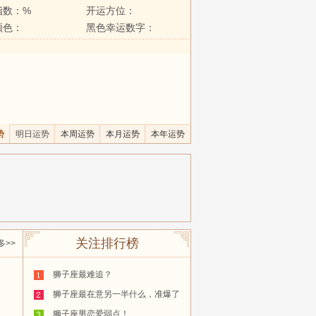
指数：%
开运方位：
颜色：
黑色幸运数字：
势
明日运势
本周运势
本月运势
本年运势
关注排行榜
多>>
狮子座最难追？
狮子座最在意另一半什么，准爆了
狮子座男恋爱弱点！