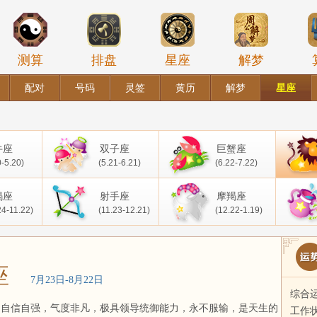
测算
排盘
星座
解梦
配对
号码
灵签
黄历
解梦
星座
牛座
双子座
巨蟹座
0-5.20)
(5.21-6.21)
(6.22-7.22)
蝎座
射手座
摩羯座
24-11.22)
(11.23-12.21)
(12.22-1.19)
座
7月23日-8月22日
综合
，自信自强，气度非凡，极具领导统御能力，永不服输，是天生的
工作