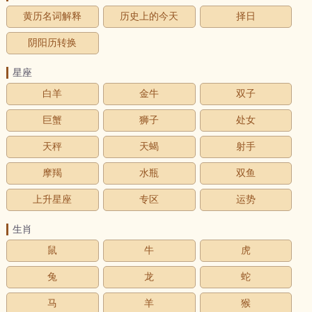
黄历名词解释
历史上的今天
择日
阴阳历转换
星座
白羊
金牛
双子
巨蟹
狮子
处女
天秤
天蝎
射手
摩羯
水瓶
双鱼
上升星座
专区
运势
生肖
鼠
牛
虎
兔
龙
蛇
马
羊
猴