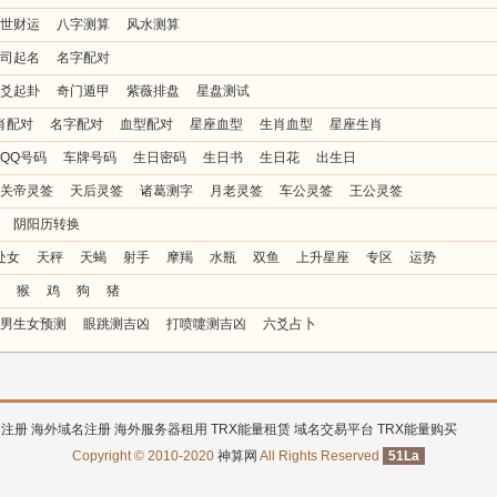
世财运
八字测算
风水测算
司起名
名字配对
爻起卦
奇门遁甲
紫薇排盘
星盘测试
肖配对
名字配对
血型配对
星座血型
生肖血型
星座生肖
QQ号码
车牌号码
生日密码
生日书
生日花
出生日
关帝灵签
天后灵签
诸葛测字
月老灵签
车公灵签
王公灵签
阴阳历转换
处女
天秤
天蝎
射手
摩羯
水瓶
双鱼
上升星座
专区
运势
猴
鸡
狗
猪
男生女预测
眼跳测吉凶
打喷嚏测吉凶
六爻占卜
名注册
海外域名注册
海外服务器租用
TRX能量租赁
域名交易平台
TRX能量购买
Copyright © 2010-2020
神算网
All Rights Reserved
51La