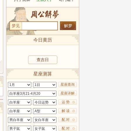
梦见
今日黄历
查吉日
星座测算
星座查询
星座详解
运 势
解 读
配 对
配 对