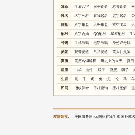
算命
生辰八字
日干论命
称骨论命
三
姓名
名字分析
在线起名
定字起名
公
排盘
八字排盘
六壬排盘
玄空飞星
六
配对
八字合婚
QQ配对
星座配对
生
号码
手机号码
电话号码
身份证号码
灵签
观音灵签
吕祖灵签
黄大仙灵签
黄历
黄历名词解释
历史上的今天
择日
星座
白羊
金牛
双子
巨蟹
狮子
生肖
鼠
牛
虎
兔
龙
蛇
马
羊
民间
指纹算命
手相查询
痣相图解
生
友情链接:
美国服务器
ico图标在线生成
国外域