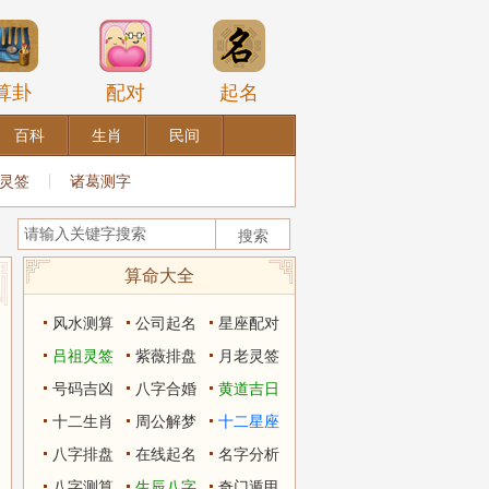
算卦
配对
起名
百科
生肖
民间
灵签
诸葛测字
算命大全
风水测算
公司起名
星座配对
吕祖灵签
紫薇排盘
月老灵签
号码吉凶
八字合婚
黄道吉日
十二生肖
周公解梦
十二星座
八字排盘
在线起名
名字分析
八字测算
生辰八字
奇门遁甲