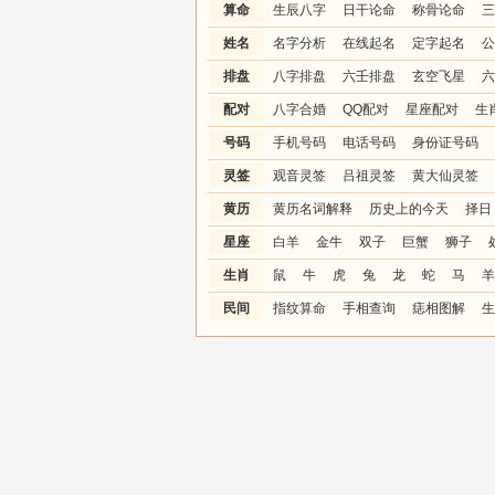
算命
生辰八字
日干论命
称骨论命
三
姓名
名字分析
在线起名
定字起名
公
排盘
八字排盘
六壬排盘
玄空飞星
六
配对
八字合婚
QQ配对
星座配对
生
号码
手机号码
电话号码
身份证号码
灵签
观音灵签
吕祖灵签
黄大仙灵签
黄历
黄历名词解释
历史上的今天
择日
星座
白羊
金牛
双子
巨蟹
狮子
生肖
鼠
牛
虎
兔
龙
蛇
马
羊
民间
指纹算命
手相查询
痣相图解
生