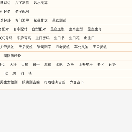
世财运
八字测算
风水测算
司起名
名字配对
爻起卦
奇门遁甲
紫薇排盘
星盘测试
肖配对
名字配对
血型配对
星座血型
生肖血型
星座生肖
QQ号码
车牌号码
生日密码
生日书
生日花
出生日
关帝灵签
天后灵签
诸葛测字
月老灵签
车公灵签
王公灵签
阴阳历转换
处女
天秤
天蝎
射手
摩羯
水瓶
双鱼
上升星座
专区
运势
猴
鸡
狗
猪
男生女预测
眼跳测吉凶
打喷嚏测吉凶
六爻占卜