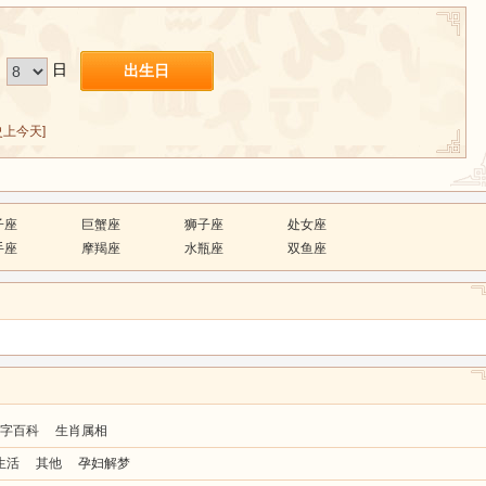
日
史上今天]
子座
巨蟹座
狮子座
处女座
手座
摩羯座
水瓶座
双鱼座
字百科
生肖属相
生活
其他
孕妇解梦