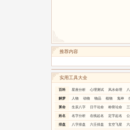
推荐内容
实用工具大全
百科
星座分析
心理测试
风水命理
八
解梦
人物
动物
物品
植物
鬼神
算命
生辰八字
日干论命
称骨论命
三
姓名
名字分析
在线起名
定字起名
公
排盘
八字排盘
六壬排盘
玄空飞星
六