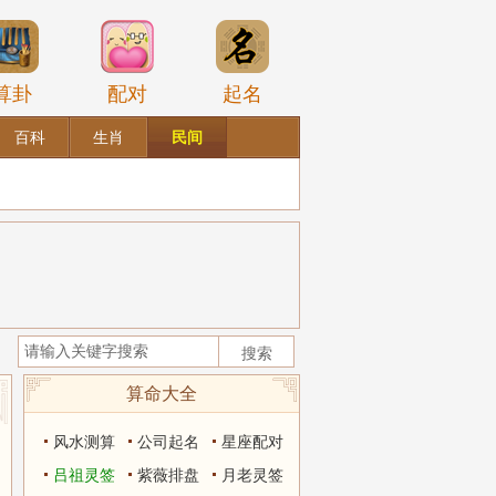
算卦
配对
起名
百科
生肖
民间
算命大全
风水测算
公司起名
星座配对
吕祖灵签
紫薇排盘
月老灵签