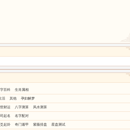
字百科
生肖属相
生活
其他
孕妇解梦
世财运
八字测算
风水测算
司起名
名字配对
爻起卦
奇门遁甲
紫薇排盘
星盘测试