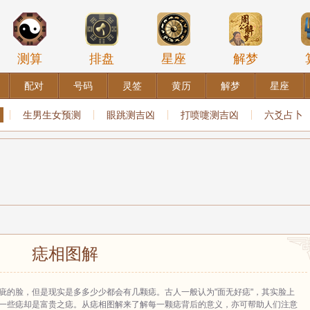
测算
排盘
星座
解梦
配对
号码
灵签
黄历
解梦
星座
生男生女预测
眼跳测吉凶
打喷嚏测吉凶
六爻占卜
痣相图解
疵的脸，但是现实是多多少少都会有几颗痣。古人一般认为"面无好痣"，其实脸上
一些痣却是富贵之痣。从痣相图解来了解每一颗痣背后的意义，亦可帮助人们注意