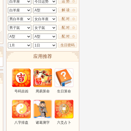
运 势
解 读
配 对
配 对
配 对
生日密码
应用推荐
号码吉凶
周易算命
生日算命
八字排盘
诸葛测字
六爻占卜