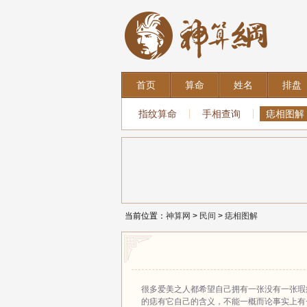
首页
算命
姓名
排盘
指纹算命
手相查询
痣相图解
当前位置：
神算网
>
民间
>
痣相图解
很多爱美之人都希望自己拥有一张没有一张瑕
的痣有它自己的含义，不能一概而论事实上有