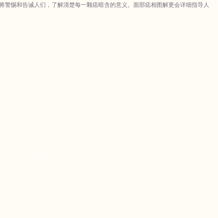
将警惕和告诫人们，了解清楚每一颗痣暗含的意义。面部痣相图解更会详细指导人