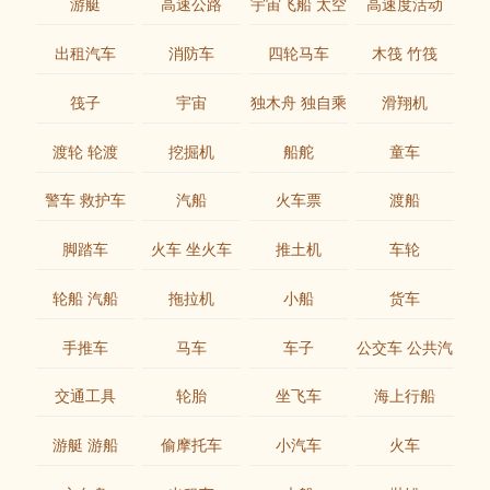
游艇
高速公路
宇宙飞船 太空
高速度活动
飞船
出租汽车
消防车
四轮马车
木筏 竹筏
筏子
宇宙
独木舟 独自乘
滑翔机
船
渡轮 轮渡
挖掘机
船舵
童车
警车 救护车
汽船
火车票
渡船
脚踏车
火车 坐火车
推土机
车轮
赶火车
轮船 汽船
拖拉机
小船
货车
手推车
马车
车子
公交车 公共汽
车 巴士
交通工具
轮胎
坐飞车
海上行船
游艇 游船
偷摩托车
小汽车
火车