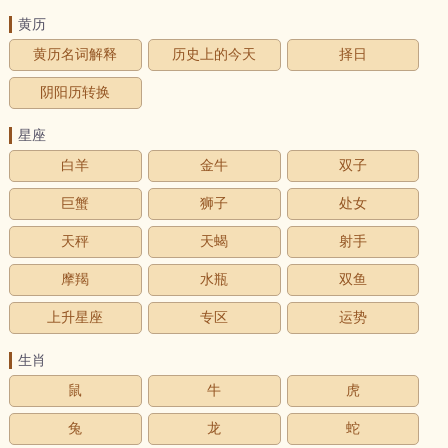
黄历
黄历名词解释
历史上的今天
择日
阴阳历转换
星座
白羊
金牛
双子
巨蟹
狮子
处女
天秤
天蝎
射手
摩羯
水瓶
双鱼
上升星座
专区
运势
生肖
鼠
牛
虎
兔
龙
蛇