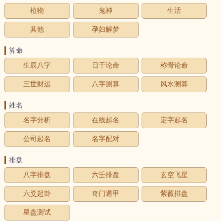
植物
鬼神
生活
其他
孕妇解梦
算命
生辰八字
日干论命
称骨论命
三世财运
八字测算
风水测算
姓名
名字分析
在线起名
定字起名
公司起名
名字配对
排盘
八字排盘
六壬排盘
玄空飞星
六爻起卦
奇门遁甲
紫薇排盘
星盘测试