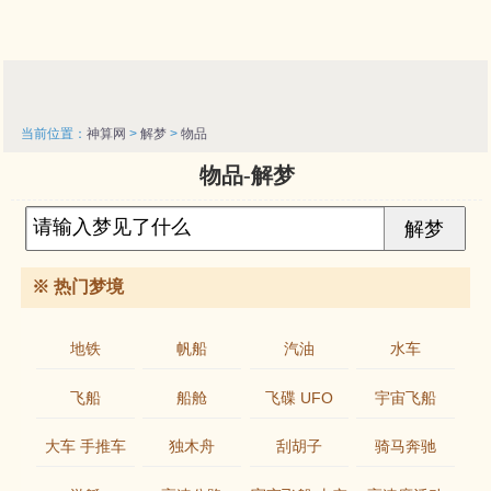
当前位置：
神算网
>
解梦
>
物品
物品-解梦
※ 热门梦境
地铁
帆船
汽油
水车
飞船
船舱
飞碟 UFO
宇宙飞船
大车 手推车
独木舟
刮胡子
骑马奔驰