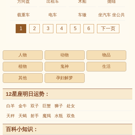
方向盘
出租车
木船
抛锚
载重车
电车
车辙
坐汽车 坐公共
汽车
1
2
3
4
5
6
下一页
人物
动物
物品
植物
鬼神
生活
其他
孕妇解梦
12星座明日运势：
白羊
金牛
双子
巨蟹
狮子
处女
天秤
天蝎
射手
魔羯
水瓶
双鱼
百科小知识：