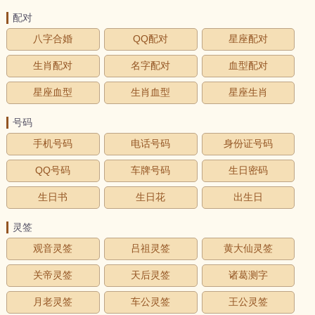
配对
八字合婚
QQ配对
星座配对
生肖配对
名字配对
血型配对
星座血型
生肖血型
星座生肖
号码
手机号码
电话号码
身份证号码
QQ号码
车牌号码
生日密码
生日书
生日花
出生日
灵签
观音灵签
吕祖灵签
黄大仙灵签
关帝灵签
天后灵签
诸葛测字
月老灵签
车公灵签
王公灵签