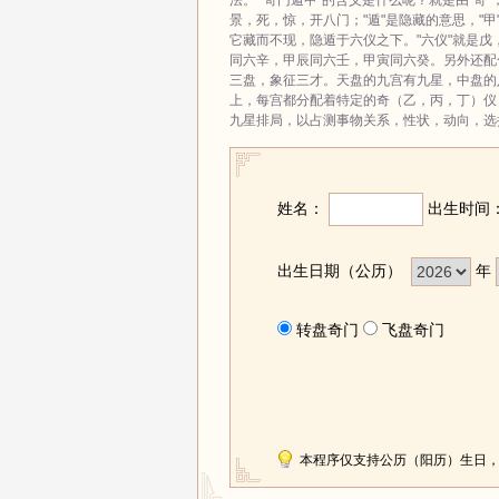
法。 "奇门遁甲"的含义是什么呢？就是由"奇"
景，死，惊，开八门；"遁"是隐藏的意思，"
它藏而不现，隐遁于六仪之下。"六仪"就是
同六辛，甲辰同六壬，甲寅同六癸。另外还配
三盘，象征三才。天盘的九宫有九星，中盘的
上，每宫都分配着特定的奇（乙，丙，丁）仪
九星排局，以占测事物关系，性状，动向，选择
姓名：
出生时间
出生日期（公历）
年
转盘奇门
飞盘奇门
本程序仅支持公历（阳历）生日