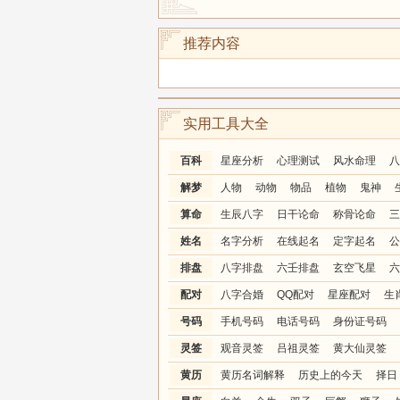
推荐内容
实用工具大全
百科
星座分析
心理测试
风水命理
八
解梦
人物
动物
物品
植物
鬼神
算命
生辰八字
日干论命
称骨论命
三
姓名
名字分析
在线起名
定字起名
公
排盘
八字排盘
六壬排盘
玄空飞星
六
配对
八字合婚
QQ配对
星座配对
生
号码
手机号码
电话号码
身份证号码
灵签
观音灵签
吕祖灵签
黄大仙灵签
黄历
黄历名词解释
历史上的今天
择日