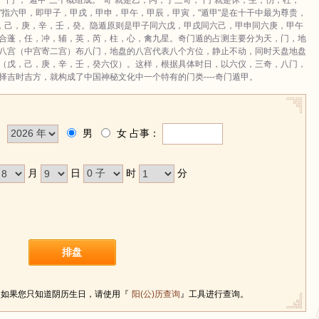
，"门"，"遁甲"三个概组成。"奇"就是乙，丙，丁三奇；"门"就是休，生，伤，杜，
甲"指六甲，即甲子，甲戌，甲申，甲午，甲辰，甲寅，"遁甲"是在十干中最为尊贵，
戊，己，庚，辛，壬，癸。隐遁原则是甲子同六戊，甲戌同六己，甲申同六庚，甲午
合蓬，任，冲，辅，英，芮，柱，心，禽九星。奇门遁的占测主要分为天，门，地
八宫（中宫寄二宫）布八门，地盘的八宫代表八个方位，静止不动，同时天盘地盘
（戊，己，庚，辛，壬，癸六仪）。这样，根据具体时日，以六仪，三奇，八门，
吉时吉方，就构成了中国神秘文化中一个特有的门类----奇门遁甲。
：
男
女
占事：
月
日
时
分
排盘
，如果您只知道阴历生日，请使用『
阳(公)历查询
』工具进行查询。