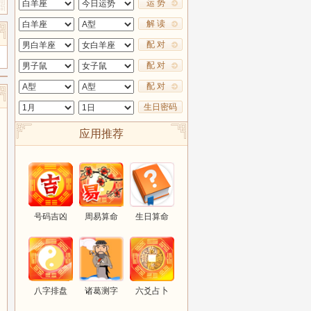
运 势
解 读
配 对
配 对
配 对
生日密码
应用推荐
号码吉凶
周易算命
生日算命
八字排盘
诸葛测字
六爻占卜