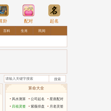
算卦
配对
起名
百科
生肖
民间
算命大全
风水测算
公司起名
星座配对
吕祖灵签
紫薇排盘
月老灵签