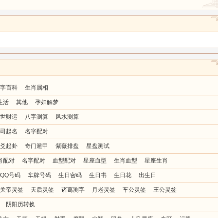
字百科
生肖属相
生活
其他
孕妇解梦
世财运
八字测算
风水测算
司起名
名字配对
爻起卦
奇门遁甲
紫薇排盘
星盘测试
肖配对
名字配对
血型配对
星座血型
生肖血型
星座生肖
QQ号码
车牌号码
生日密码
生日书
生日花
出生日
关帝灵签
天后灵签
诸葛测字
月老灵签
车公灵签
王公灵签
阴阳历转换