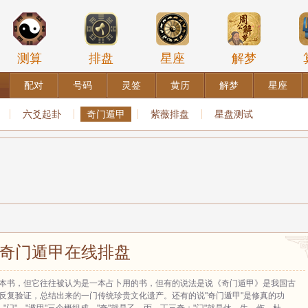
测算
排盘
星座
解梦
配对
号码
灵签
黄历
解梦
星座
六爻起卦
奇门遁甲
紫薇排盘
星盘测试
奇门遁甲在线排盘
本书，但它往往被认为是一本占卜用的书，但有的说法是说《奇门遁甲》是我国古
反复验证，总结出来的一门传统珍贵文化遗产。还有的说"奇门遁甲"是修真的功