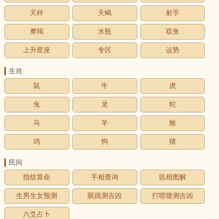
天秤
天蝎
射手
摩羯
水瓶
双鱼
上升星座
专区
运势
生肖
鼠
牛
虎
兔
龙
蛇
马
羊
猴
鸡
狗
猪
民间
指纹算命
手相查询
痣相图解
生男生女预测
眼跳测吉凶
打喷嚏测吉凶
六爻占卜