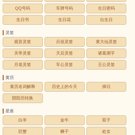
QQ号码
车牌号码
生日密码
生日书
生日花
出生日
灵签
观音灵签
吕祖灵签
黄大仙灵签
关帝灵签
天后灵签
诸葛测字
月老灵签
车公灵签
王公灵签
黄历
黄历名词解释
历史上的今天
择日
阴阳历转换
星座
白羊
金牛
双子
巨蟹
狮子
处女