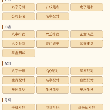
名字分析
在线起名
定字起名
公司起名
名字配对
排盘
八字排盘
六壬排盘
玄空飞星
六爻起卦
奇门遁甲
紫薇排盘
星盘测试
配对
八字合婚
QQ配对
星座配对
生肖配对
名字配对
血型配对
星座血型
生肖血型
星座生肖
号码
手机号码
电话号码
身份证号码